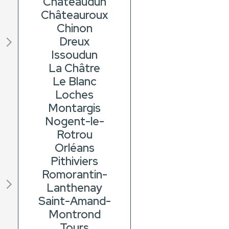
Châteaudun
Châteauroux
Chinon
Dreux
Issoudun
La Châtre
Le Blanc
Loches
Montargis
Nogent-le-
Rotrou
Orléans
Pithiviers
Romorantin-
Lanthenay
Saint-Amand-
Montrond
Tours